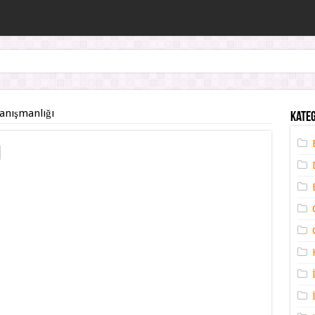
rusu Örneği
anışmanlığı
Kate
ı