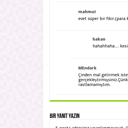
mahmut
evet süper bir fikir.(para
hakan
hahahhaha… kesin
MEndark
Çinden mal getirmek istey
gerçekleştirmişsiniz.Çünk
rastlamamıştım.
Bir yanıt yazın
E-posta adresiniz yayınlanmayacak.
G