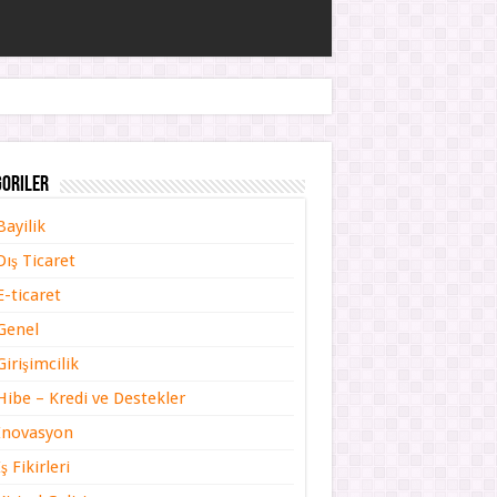
goriler
Bayilik
Dış Ticaret
E-ticaret
Genel
Girişimcilik
Hibe – Kredi ve Destekler
İnovasyon
İş Fikirleri