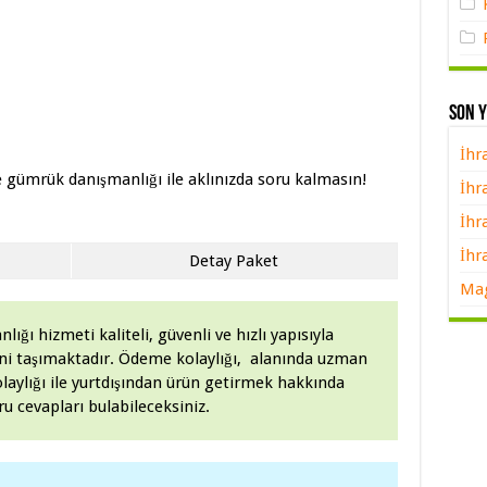
Son 
İhr
e gümrük danışmanlığı ile aklınızda soru kalmasın!
İhr
İhr
İhr
Detay Paket
Mag
ğı hizmeti kaliteli, güvenli ve hızlı yapısıyla
iğini taşımaktadır. Ödeme kolaylığı, alanında uzman
laylığı ile yurtdışından ürün getirmek hakkında
u cevapları bulabileceksiniz.