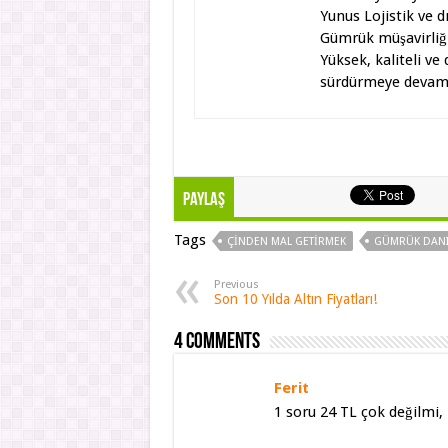
Yunus Lojistik ve d
Gümrük müşavirliği
Yüksek, kaliteli ve
sürdürmeye devam 
Paylaş
Tags
ÇINDEN MAL GETIRMEK
GÜMRÜK DANI
Previous
Son 10 Yılda Altın Fiyatları!
4 comments
Ferit
1 soru 24 TL çok değilmi,