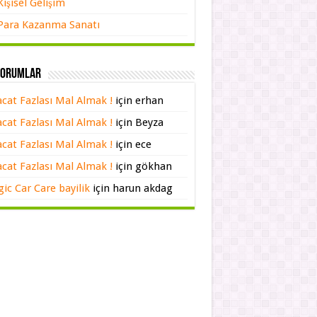
Kişisel Gelişim
Para Kazanma Sanatı
yorumlar
acat Fazlası Mal Almak !
için
erhan
acat Fazlası Mal Almak !
için
Beyza
acat Fazlası Mal Almak !
için
ece
acat Fazlası Mal Almak !
için
gökhan
ic Car Care bayilik
için
harun akdag