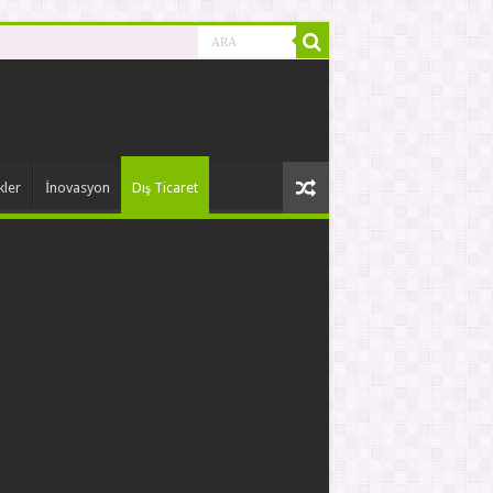
kler
İnovasyon
Dış Ticaret