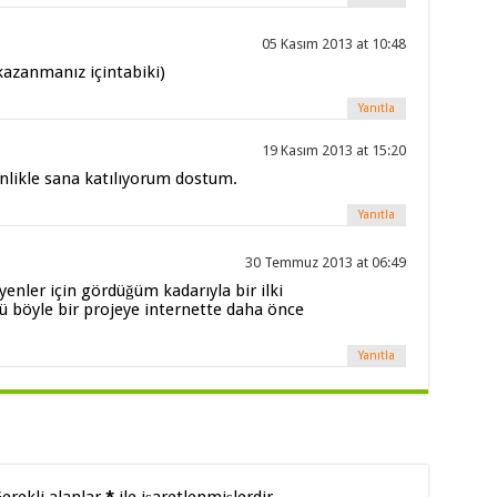
05 Kasım 2013 at 10:48
 kazanmanız içintabiki)
Yanıtla
19 Kasım 2013 at 15:20
likle sana katılıyorum dostum.
Yanıtla
30 Temmuz 2013 at 06:49
enler için gördüğüm kadarıyla bir ilki
ü böyle bir projeye internette daha önce
Yanıtla
erekli alanlar
*
ile işaretlenmişlerdir