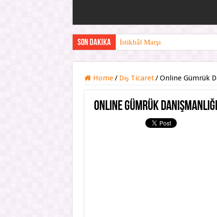
Son Dakika
İstikbâl Marşı
Çiftlik Bank Savcılık Suç Duyu
Çiftlik Bank intiharı
Home
/
Dış Ticaret
/
Online Gümrük D
Çiftlik bank kapandı
Online Gümrük Danışmanlığ
Çiftlik Bank yeni gelişmeler